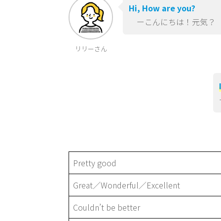
Hi, How are you?
ーこんにちは！元気？（
リリーさん
Pretty good
Great／Wonderful／Excellent
Couldn’t be better